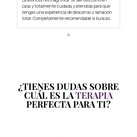
casa y totalmente cuidada y atendida para que
dir
tengas una experiencia de descanso y sanación
hac
total. Completamente recomendable si buscas
una reconexion integral de tu cuerpo, tu mente
y tu parte espiritual.
¿TIENES DUDAS SOBRE
CUÁL ES LA
TERAPIA
PERFECTA PARA TI?