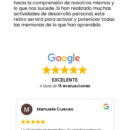
hacia la comprensión de nosotros mismos y
lo que nos sucede. Si han realizado muchas
actividades de desarrollo personal, este
retiro servirá para activar y potenciar todas
las memorias de lo que han aprendido.
EXCELENTE
A base de
15 evaluaciones
Manuela Cuevas
La atención es magnifica, te sientes como en
Me 